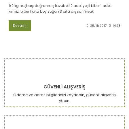
1/2 kg. kuşbaşı doğranmış tavuk eti 2 adet yeşil biber 1 adet
kırmızı biber 1 orta boy soğan 3 orta diş sarımsak
Devamı
25/11/2017
14:28
GÜVENLİ ALIŞVERİŞ
Ödeme ve adres bilgilerinizi kaydedin, güvenli alışveriş
yapın.