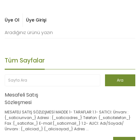
Üye Ol
Üye Girişi
Tüm Sayfalar
Mesafeli Satış
Sözleşmesi
MESAFELİ SATIŞ SÖZLEŞMESİ MADDE 1- TARAFLAR 1.1- SATICI: Ünvanı :
{_saticiunvan_} Adresi : {_saticiadres_} Telefon :{_saticitelefon_}
Fax :{_saticifax_} E-mail:{_saticimail_} 1.2- ALICI: Adı/Soyadı/
Ünvanı : {_aliciad_} {_alicisoyad_} Adres ...