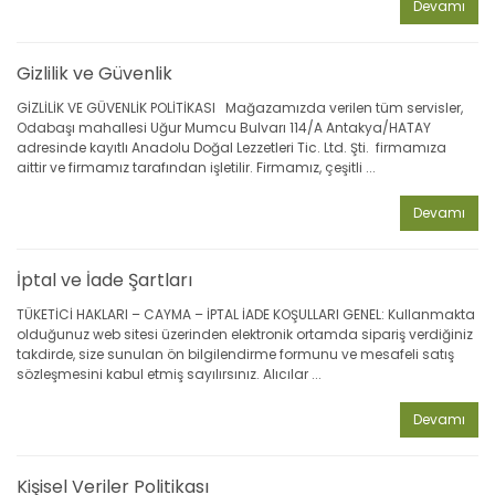
Devamı
Gizlilik ve Güvenlik
GİZLİLİK VE GÜVENLİK POLİTİKASI Mağazamızda verilen tüm servisler,
Odabaşı mahallesi Uğur Mumcu Bulvarı 114/A Antakya/HATAY
adresinde kayıtlı Anadolu Doğal Lezzetleri Tic. Ltd. Şti. firmamıza
aittir ve firmamız tarafından işletilir. Firmamız, çeşitli ...
Devamı
İptal ve İade Şartları
TÜKETİCİ HAKLARI – CAYMA – İPTAL İADE KOŞULLARI GENEL: Kullanmakta
olduğunuz web sitesi üzerinden elektronik ortamda sipariş verdiğiniz
takdirde, size sunulan ön bilgilendirme formunu ve mesafeli satış
sözleşmesini kabul etmiş sayılırsınız. Alıcılar ...
Devamı
Kişisel Veriler Politikası