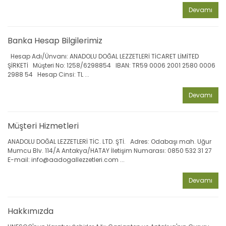
Devamı
Banka Hesap Bilgilerimiz
Hesap Adı/Ünvanı: ANADOLU DOĞAL LEZZETLERİ TİCARET LİMİTED
ŞİRKETİ Müşteri No: 1258/6298854 IBAN: TR59 0006 2001 2580 0006
2988 54 Hesap Cinsi: TL ...
Devamı
Müşteri Hizmetleri
ANADOLU DOĞAL LEZZETLERİ TİC. LTD. ŞTİ. Adres: Odabaşı mah. Uğur
Mumcu Blv. 114/A Antakya/HATAY İletişim Numarası: 0850 532 31 27
E-mail: info@aadogallezzetleri.com ...
Devamı
Hakkımızda