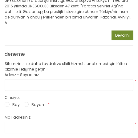
UNESCO'nun Yaratıcı Şehirler Ağı: Gaziantep ve Antakya'nın Gururu
2015 yılında UNESCO, 33 ülkeden 47 kenti "Yaratıcı Şehirler Ağı"na
dahil etti. Gaziantep, bu prestijli listeye girerek hem Türkiye'nin hem
de dünyanın öncü şehirlerinden biri olma unvanını kazandı. Aynı yıl,
A ...
Devamı
deneme
Sitemizin size daha faydalı ve etkili hizmet sunabilmesi için lütfen
bizimle iletişime geçin !!
Adınız - Soyadınız
*
Cinsiyet
Bay
Bayan
*
Mail adresiniz
*