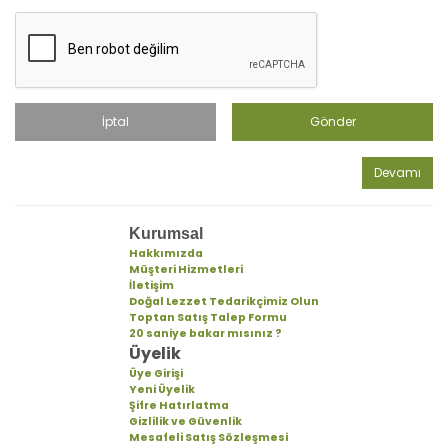
İptal
Gönder
Devamı
Kurumsal
Hakkımızda
Müşteri Hizmetleri
İletişim
Doğal Lezzet Tedarikçimiz Olun
Toptan Satış Talep Formu
20 saniye bakar mısınız ?
Üyelik
Üye Girişi
Yeni Üyelik
Şifre Hatırlatma
Gizlilik ve Güvenlik
Mesafeli Satış Sözleşmesi