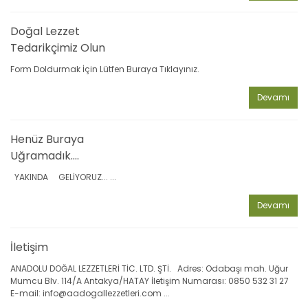
Doğal Lezzet
Tedarikçimiz Olun
Form Doldurmak İçin Lütfen Buraya Tıklayınız.
Devamı
Henüz Buraya
Uğramadık....
YAKINDA GELİYORUZ... ...
Devamı
İletişim
ANADOLU DOĞAL LEZZETLERİ TİC. LTD. ŞTİ. Adres: Odabaşı mah. Uğur
Mumcu Blv. 114/A Antakya/HATAY İletişim Numarası: 0850 532 31 27
E-mail: info@aadogallezzetleri.com ...