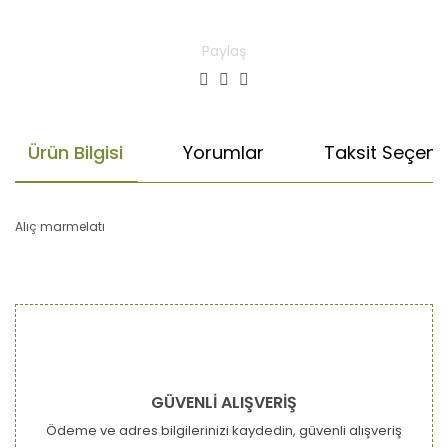
Paylaş
Ürün Bilgisi
Yorumlar
Taksit Seçenek
Alıç marmelatı
Bu ürünün fiyat bilgisi, resim, ürün açıklamalarında ve diğer
konularda yetersiz gördüğünüz noktaları öneri formunu
Bu ürüne ilk yorumu siz yapın!
kullanarak tarafımıza iletebilirsiniz.
Görüş ve önerileriniz için teşekkür ederiz.
Yorum Yaz
Ürün resmi kalitesiz, bozuk veya görüntülenemiyor.
GÜVENLİ ALIŞVERİŞ
Ürün açıklamasında eksik bilgiler bulunuyor.
Ödeme ve adres bilgilerinizi kaydedin, güvenli alışveriş
Ürün bilgilerinde hatalar bulunuyor.