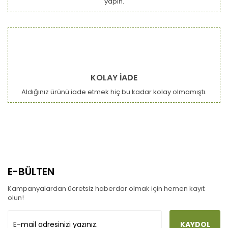
yapın.
Ürün fiyatı diğer sitelerden daha pahalı.
Bu ürüne benzer farklı alternatifler olmalı.
KOLAY İADE
Aldığınız ürünü iade etmek hiç bu kadar kolay olmamıştı.
Gönder
E-BÜLTEN
Kampanyalardan ücretsiz haberdar olmak için hemen kayıt
olun!
KAYDOL