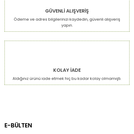
Yorum Yaz
Ürün resmi kalitesiz, bozuk veya görüntülenemiyor.
GÜVENLİ ALIŞVERİŞ
Ürün açıklamasında eksik bilgiler bulunuyor.
Ödeme ve adres bilgilerinizi kaydedin, güvenli alışveriş
Ürün bilgilerinde hatalar bulunuyor.
yapın.
Ürün fiyatı diğer sitelerden daha pahalı.
Bu ürüne benzer farklı alternatifler olmalı.
KOLAY İADE
Aldığınız ürünü iade etmek hiç bu kadar kolay olmamıştı.
Gönder
E-BÜLTEN