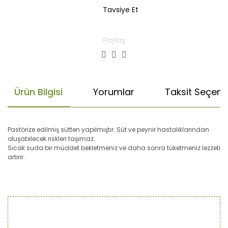
Tavsiye Et
Paylaş
Ürün Bilgisi
Yorumlar
Taksit Seçenek
Pastörize edilmiş sütten yapılmıştır. Süt ve peynir hastalıklarından
oluşabilecek riskleri taşımaz.
Sıcak suda bir müddet bekletmeniz ve daha sonra tüketmeniz lezzeti
artırır.
Bu ürünün fiyat bilgisi, resim, ürün açıklamalarında ve diğer
konularda yetersiz gördüğünüz noktaları öneri formunu
Bu ürüne ilk yorumu siz yapın!
kullanarak tarafımıza iletebilirsiniz.
Görüş ve önerileriniz için teşekkür ederiz.