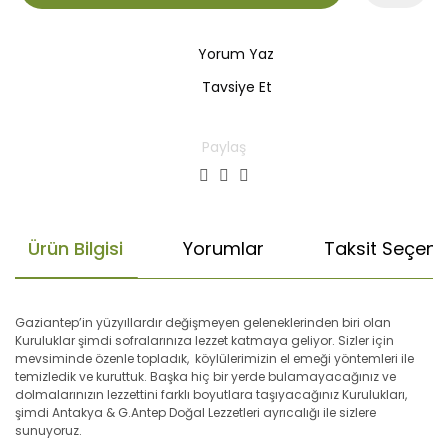
Yorum Yaz
Tavsiye Et
Paylaş
Ürün Bilgisi
Yorumlar
Taksit Seçenek
Gaziantep’in yüzyıllardır değişmeyen geleneklerinden biri olan
Kuruluklar şimdi sofralarınıza lezzet katmaya geliyor. Sizler için
mevsiminde özenle topladık, köylülerimizin el emeği yöntemleri ile
temizledik ve kuruttuk. Başka hiç bir yerde bulamayacağınız ve
dolmalarınızın lezzettini farklı boyutlara taşıyacağınız Kurulukları,
şimdi Antakya & G.Antep Doğal Lezzetleri ayrıcalığı ile sizlere
sunuyoruz.