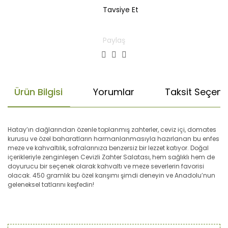
Tavsiye Et
Paylaş
Ürün Bilgisi
Yorumlar
Taksit Seçenek
Hatay’ın dağlarından özenle toplanmış zahterler, ceviz içi, domates
kurusu ve özel baharatların harmanlanmasıyla hazırlanan bu enfes
meze ve kahvaltılık, sofralarınıza benzersiz bir lezzet katıyor. Doğal
içerikleriyle zenginleşen Cevizli Zahter Salatası, hem sağlıklı hem de
doyurucu bir seçenek olarak kahvaltı ve meze severlerin favorisi
olacak. 450 gramlık bu özel karışımı şimdi deneyin ve Anadolu’nun
geleneksel tatlarını keşfedin!
Bu ürünün fiyat bilgisi, resim, ürün açıklamalarında ve diğer
konularda yetersiz gördüğünüz noktaları öneri formunu
Bu ürüne ilk yorumu siz yapın!