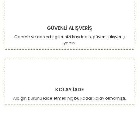
kullanarak tarafımıza iletebilirsiniz.
Görüş ve önerileriniz için teşekkür ederiz.
Yorum Yaz
Ürün resmi kalitesiz, bozuk veya görüntülenemiyor.
GÜVENLİ ALIŞVERİŞ
Ürün açıklamasında eksik bilgiler bulunuyor.
Ödeme ve adres bilgilerinizi kaydedin, güvenli alışveriş
Ürün bilgilerinde hatalar bulunuyor.
yapın.
Ürün fiyatı diğer sitelerden daha pahalı.
Bu ürüne benzer farklı alternatifler olmalı.
KOLAY İADE
Aldığınız ürünü iade etmek hiç bu kadar kolay olmamıştı.
Gönder