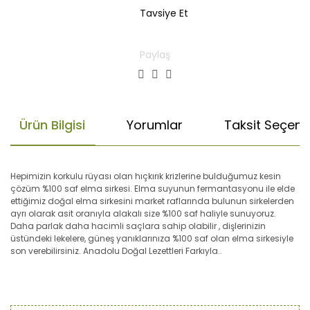
Tavsiye Et
Paylaş
Ürün Bilgisi
Yorumlar
Taksit Seçenek
Hepimizin korkulu rüyası olan hıçkırık krizlerine bulduğumuz kesin
çözüm %100 saf elma sirkesi. Elma suyunun fermantasyonu ile elde
ettiğimiz doğal elma sirkesini market raflarında bulunun sirkelerden
ayrı olarak asit oranıyla alakalı size %100 saf haliyle sunuyoruz.
Daha parlak daha hacimli saçlara sahip olabilir , dişlerinizin
üstündeki lekelere, güneş yanıklarınıza %100 saf olan elma sirkesiyle
son verebilirsiniz. Anadolu Doğal Lezettleri Farkıyla..
Bu ürünün fiyat bilgisi, resim, ürün açıklamalarında ve diğer
Faydaları:
konularda yetersiz gördüğünüz noktaları öneri formunu
• Vücut direncini arttırır.
Bu ürüne ilk yorumu siz yapın!