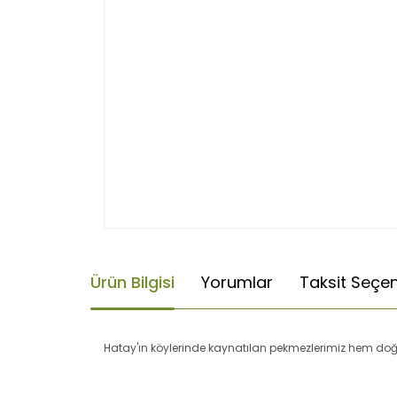
Ürün Bilgisi
Yorumlar
Taksit Seçen
Hatay'ın köylerinde kaynatılan pekmezlerimiz hem doğ
Bu ürünün fiyat bilgisi, resim, ürün açıklamaların