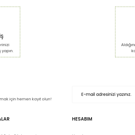
Bu ürüne ilk yorumu siz yapın!
or.
Yorum Yaz
İŞ
inizi
Aldığın
ş yapın.
k
Gönder
ak için hemen kayıt olun!
ALAR
HESABIM