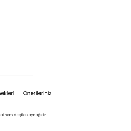
ekleri
Önerileriniz
al hem de şifa kaynağıdır.
da ve diğer konularda yetersiz gördüğünüz noktaları öneri formunu kulla