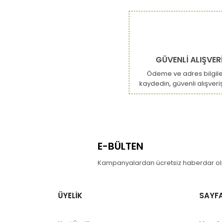
Görüş ve önerileriniz için teşekkür ederiz.
Ürün resmi kalitesiz, bozuk veya görüntülenemiy
Ürün açıklamasında eksik bilgiler bulunuyor.
GÜVENLİ ALIŞVER
Ürün bilgilerinde hatalar bulunuyor.
Ödeme ve adres bilgiler
Ürün fiyatı diğer sitelerden daha pahalı.
kaydedin, güvenli alışveri
Bu ürüne benzer farklı alternatifler olmalı.
E-BÜLTEN
Kampanyalardan ücretsiz haberdar olm
ÜYELİK
SAYF