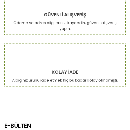
Yorum Yaz
Ürün resmi kalitesiz, bozuk veya görüntülenemiyor.
GÜVENLİ ALIŞVERİŞ
Ürün açıklamasında eksik bilgiler bulunuyor.
Ödeme ve adres bilgilerinizi kaydedin, güvenli alışveriş
Ürün bilgilerinde hatalar bulunuyor.
yapın.
Ürün fiyatı diğer sitelerden daha pahalı.
Bu ürüne benzer farklı alternatifler olmalı.
KOLAY İADE
Aldığınız ürünü iade etmek hiç bu kadar kolay olmamıştı.
Gönder
E-BÜLTEN