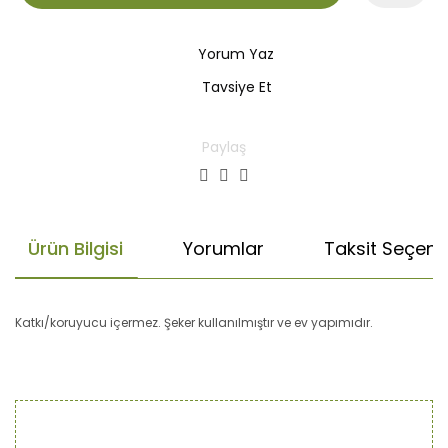
Yorum Yaz
Tavsiye Et
Paylaş
Ürün Bilgisi
Yorumlar
Taksit Seçenek
Katkı/koruyucu içermez. Şeker kullanılmıştır ve ev yapımıdır.
Bu ürünün fiyat bilgisi, resim, ürün açıklamalarında ve diğer
konularda yetersiz gördüğünüz noktaları öneri formunu
Bu ürüne ilk yorumu siz yapın!
kullanarak tarafımıza iletebilirsiniz.
Görüş ve önerileriniz için teşekkür ederiz.