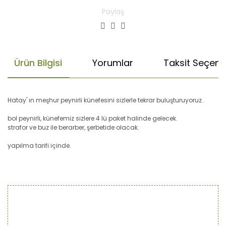
Paylaş
Ürün Bilgisi
Yorumlar
Taksit Seçenek
Hatay' ın meşhur peynirli künefesini sizlerle tekrar buluşturuyoruz.
bol peynirli, künefemiz sizlere 4 lü paket halinde gelecek.
strafor ve buz ile berarber, şerbetide olacak.
yapılma tarifi içinde.
Bu ürünün fiyat bilgisi, resim, ürün açıklamalarında ve diğer
Künefenin Hazırlanışı:
konularda yetersiz gördüğünüz noktaları öneri formunu
Künefeleri ambalajından çıkarıp tepsiye koyduktan sonra
Bu ürüne ilk yorumu siz yapın!
fırında kızarana kadar bekletiniz. Fırında pişirmeniz çıtır
kullanarak tarafımıza iletebilirsiniz.
olmasını sağlar.
Görüş ve önerileriniz için teşekkür ederiz.
Künefeler sıcakken şerbeti üzerinde gezdiriniz.
Yorum Yaz
Ürün resmi kalitesiz, bozuk veya görüntülenemiyor.