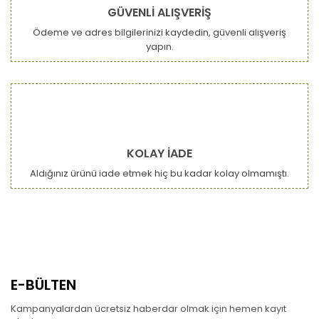
Şerbet:
GÜVENLİ ALIŞVERİŞ
Ürün açıklamasında eksik bilgiler bulunuyor.
Künefe başı yarım çay bardağı şeker ve yarım çay bardağı su 1
Ödeme ve adres bilgilerinizi kaydedin, güvenli alışveriş
dakika kaynatılır. Şerbet biraz soğuduğunda fırından sıcak
Ürün bilgilerinde hatalar bulunuyor.
yapın.
çıkarılan künefenin üzerinde gezdirilir.
Ürün fiyatı diğer sitelerden daha pahalı.
Şerbet kaynadıktan sonra mutlaka birkaç dakika soğumaya
Bu ürüne benzer farklı alternatifler olmalı.
bırakılmalıdır. Aksi taktirde künefe hamurlaşabilir.
KOLAY İADE
Aldığınız ürünü iade etmek hiç bu kadar kolay olmamıştı.
Gönder
E-BÜLTEN
Kampanyalardan ücretsiz haberdar olmak için hemen kayıt