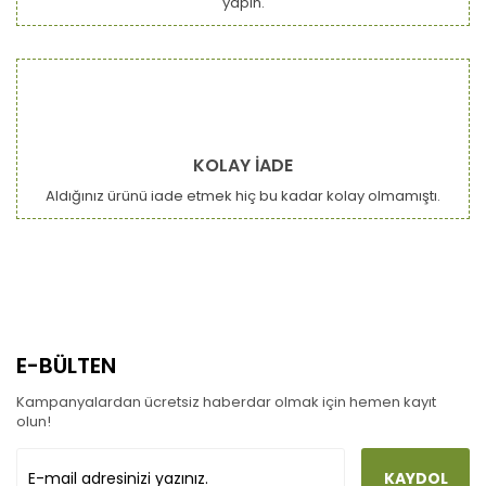
yapın.
Ürün fiyatı diğer sitelerden daha pahalı.
Bu ürüne benzer farklı alternatifler olmalı.
KOLAY İADE
Aldığınız ürünü iade etmek hiç bu kadar kolay olmamıştı.
Gönder
E-BÜLTEN
Kampanyalardan ücretsiz haberdar olmak için hemen kayıt
olun!
KAYDOL