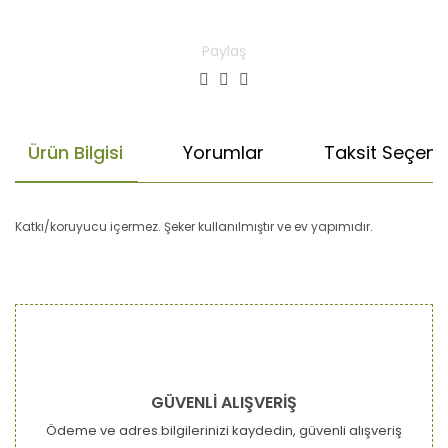
Paylaş
Ürün Bilgisi
Yorumlar
Taksit Seçenek
Katkı/koruyucu içermez. Şeker kullanılmıştır ve ev yapımıdır.
Bu ürünün fiyat bilgisi, resim, ürün açıklamalarında ve diğer
konularda yetersiz gördüğünüz noktaları öneri formunu
Bu ürüne ilk yorumu siz yapın!
kullanarak tarafımıza iletebilirsiniz.
Görüş ve önerileriniz için teşekkür ederiz.
Yorum Yaz
Ürün resmi kalitesiz, bozuk veya görüntülenemiyor.
GÜVENLİ ALIŞVERİŞ
Ürün açıklamasında eksik bilgiler bulunuyor.
Ödeme ve adres bilgilerinizi kaydedin, güvenli alışveriş
Ürün bilgilerinde hatalar bulunuyor.