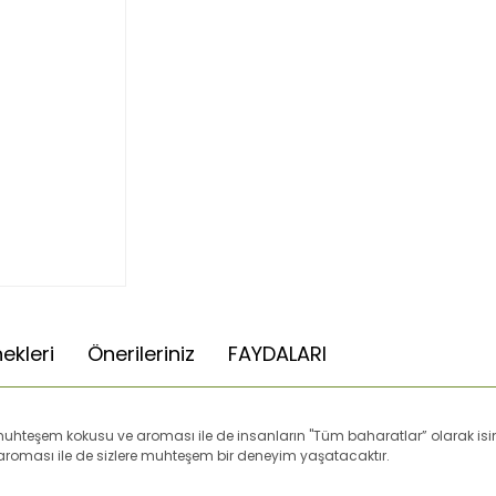
ekleri
Önerileriniz
FAYDALARI
ş; muhteşem kokusu ve aroması ile de insanların "Tüm baharatlar” olarak i
sıra aroması ile de sizlere muhteşem bir deneyim yaşatacaktır.