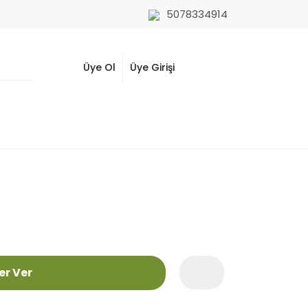
5078334914
Üye Ol
Üye Girişi
er Ver