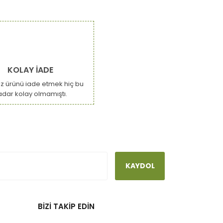
narak tarafımıza iletebilirsiniz.
KOLAY İADE
ız ürünü iade etmek hiç bu
adar kolay olmamıştı.
dilir.
KAYDOL
BİZİ TAKİP EDİN