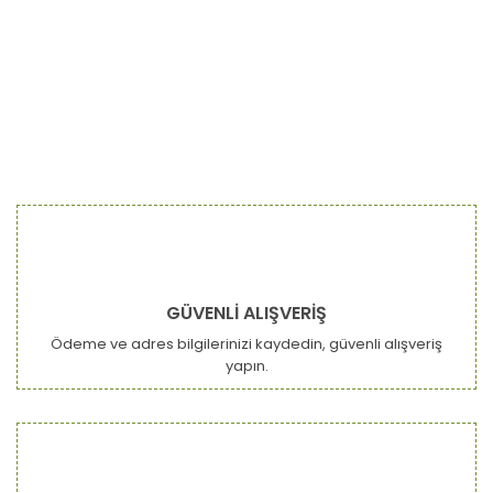
Bu ürünün fiyat bilgisi, resim, ürün açıklamalarında ve diğer
konularda yetersiz gördüğünüz noktaları öneri formunu
Bu ürüne ilk yorumu siz yapın!
kullanarak tarafımıza iletebilirsiniz.
Görüş ve önerileriniz için teşekkür ederiz.
Yorum Yaz
Ürün resmi kalitesiz, bozuk veya görüntülenemiyor.
GÜVENLİ ALIŞVERİŞ
Ürün açıklamasında eksik bilgiler bulunuyor.
Ödeme ve adres bilgilerinizi kaydedin, güvenli alışveriş
Ürün bilgilerinde hatalar bulunuyor.
yapın.
Ürün fiyatı diğer sitelerden daha pahalı.
Bu ürüne benzer farklı alternatifler olmalı.