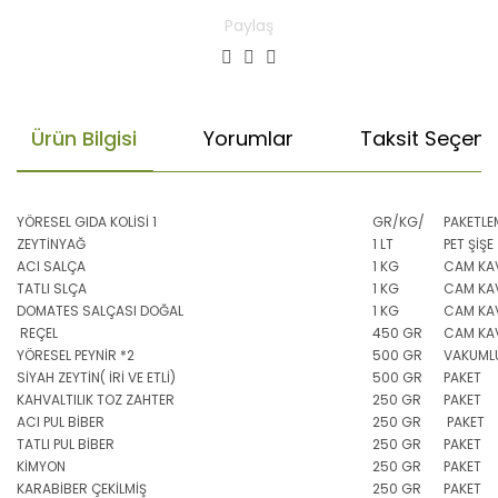
Paylaş
Ürün Bilgisi
Yorumlar
Taksit Seçenek
YÖRESEL GIDA KOLİSİ 1
GR/KG/
PAKETLE
ZEYTİNYAĞ
1 LT
PET ŞİŞE
ACI SALÇA
1 KG
CAM KA
TATLI SLÇA
1 KG
CAM KA
DOMATES SALÇASI DOĞAL
1 KG
CAM KA
REÇEL
450 GR
CAM KA
YÖRESEL PEYNİR *2
500 GR
VAKUMLU
SİYAH ZEYTİN( İRİ VE ETLİ)
500 GR
PAKET
KAHVALTILIK TOZ ZAHTER
250 GR
PAKET
ACI PUL BİBER
250 GR
PAKET
TATLI PUL BİBER
250 GR
PAKET
KİMYON
250 GR
PAKET
KARABİBER ÇEKİLMİŞ
250 GR
PAKET